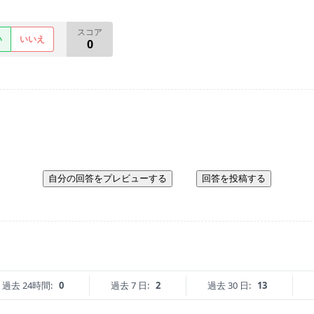
スコア
い
いいえ
0
自分の回答をプレビューする
回答を投稿する
過去 24時間:
0
過去 7 日:
2
過去 30 日:
13