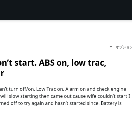
オプショ
’t start. ABS on, low trac,
ar
can’t turn off/on, Low Trac on, Alarm on and check engine
d will slow starting then came out cause wife couldn’t start I
ned off to try again and hasn’t started since. Battery is
す