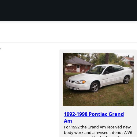
ン
1992-1998 Pontiac Grand
Am
For 1992 the Grand Am received new
body work and a revised interior. A V6