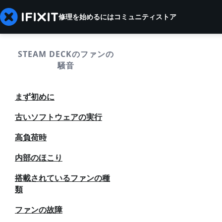
修理を始めるには
コミュニティ
ストア
STEAM DECKのファンの
騒音
まず初めに
古いソフトウェアの実行
高負荷時
内部のほこり
搭載されているファンの種
類
ファンの故障