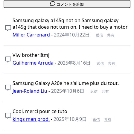
コメントを追加
Samsung galaxy a145g not on Samsung galaxy
a145g that does not turn on, I need to buy a motor
Miller Carrenard
-
2024年10月22日
返信
共有
Vlw brother!!tmj
Guilherme Arruda
-
2025年8月16日
返信
共有
Samsung Galaxy A20e ne s'allume plus du tout.
Jean-Roland Liu
-
2025年10月6日
返信
共有
Cool, merci pour ce tuto
kings man prod.
-
2025年10月9日
返信
共有