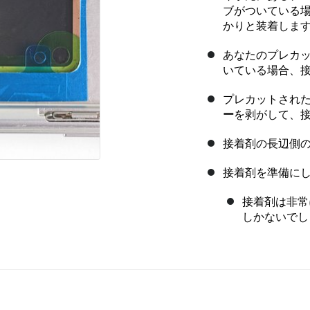
ブがついている
かりと装着しま
あなたのプレカ
いている場合、
プレカットされ
ー
を剥がして、
接着剤の長辺側
接着剤を準備に
接着剤は非常
しかないでし