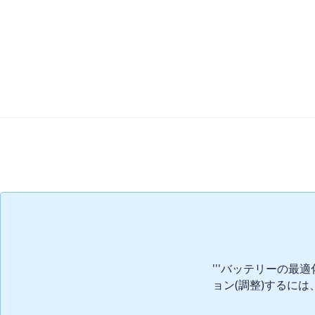
コメントを追加
'''バッテリーの
ョン(調整)するには