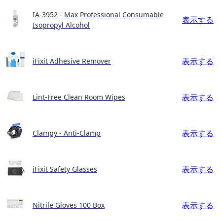
IA-3952 - Max Professional Consumable
表示する
Isopropyl Alcohol
表示する
iFixit Adhesive Remover
表示する
Lint-Free Clean Room Wipes
表示する
Clampy - Anti-Clamp
表示する
iFixit Safety Glasses
表示する
Nitrile Gloves 100 Box