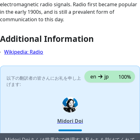
electromagnetic radio signals. Radio first became popular
in the early 1900s, and is still a prevalent form of
communication to this day.
Additional Information
Wikipedia: Radio
en
jp
100%
以下の翻訳者の皆さんにお礼を申し上
げます:
Midori Doi
Midori Doiさんは世界中で修理する私たちを助けてくれて