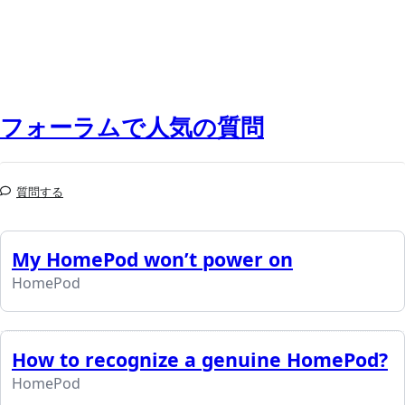
フォーラムで人気の質問
質問する
My HomePod won’t power on
HomePod
How to recognize a genuine HomePod?
HomePod