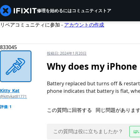
修理を始めるには
コミュニティ
ストア
リペアコミュニティに参加 -
アカウントの作成
833045
投稿日:
2024年1月20日
Why does my iPhone 
Battery replaced but turns off & rest
Kitty_Kat
phone indicates that battery is flat, wh
@kittykat81771
評価: 1
この質問に回答する
同じ問題がありま
この質問は役に立ちましたか？
は