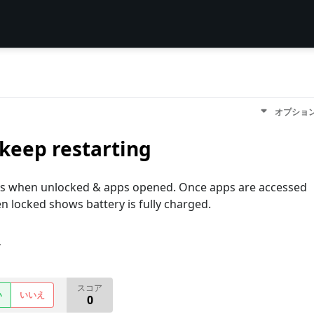
オプショ
keep restarting
arts when unlocked & apps opened. Once apps are accessed
en locked shows battery is fully charged.
す
スコア
い
いいえ
0