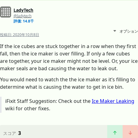
LadyTech
@ladytech
評価: 14.8千
オプション
投稿日:
2020年10月8日
If the ice cubes are stuck together in a row when they first
fall, then the ice maker is over filling. If only a few cubes
are together, your ice maker might not be level. Or, your ice
maker seals are bad causing the water to leak out.
You would need to watch the the ice maker as it’s filling to
determine what is causing the water to get in ice bin.
iFixit Staff Suggestion: Check out the
Ice Maker Leaking
wiki for other fixes.
3
スコア