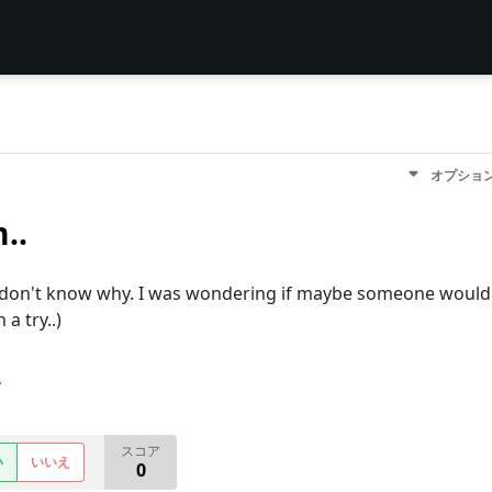
オプショ
..
on't know why. I was wondering if maybe someone would
a try..)
す
スコア
い
いいえ
0