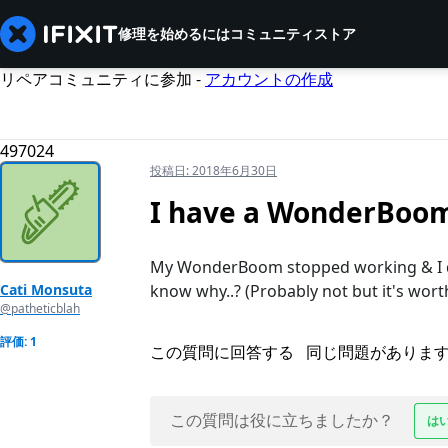
修理を始めるには
コミュニティ
ストア
リペアコミュニティに参加 -
アカウントの作成
497024
投稿日:
2018年6月30日
I have a WonderBoom
My WonderBoom stopped working & I d
Cati Monsuta
know why..? (Probably not but it's worth 
@patheticblah
評価: 1
この質問に回答する
同じ問題がありま
この質問は役に立ちましたか？
は