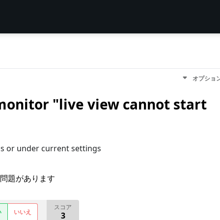
オプショ
nitor "live view cannot start
gs or under current settings
問題があります
スコア
い
いいえ
3