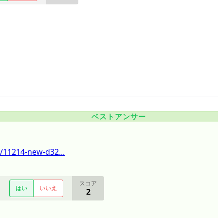
ベストアンサー
/11214-new-d32...
スコア
はい
いいえ
2