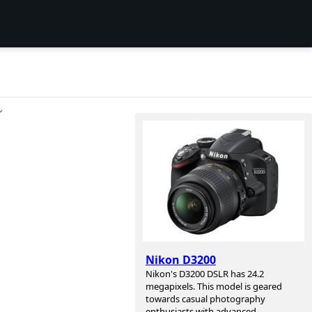
ン
Nikon D3200
Nikon's D3200 DSLR has 24.2
megapixels. This model is geared
towards casual photography
enthusiasts with advanced