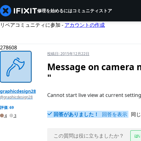
修理を始めるには
コミュニティ
ストア
リペアコミュニティに参加 -
アカウントの作成
278608
投稿日:
2015年12月22日
Message on camera mo
"
graphicdesign28
Cannot start live view at current settin
@graphicdesign28
評価: 69
回答がありました！
回答を表示
同じ
4
3
この質問は役に立ちましたか？
は