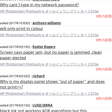
Why cant I type in my network password?
HP Photosmart Premium e-オールインワンプリンター C310a
0件の回答
anthony williams
asked
2017年10月8日
:
will only print in colour
HP Photosmart Premium e-オールインワンプリンター C310a
0件の回答
Roslyn Rogers
asked
2017年9月18日
:
Screen says paper jam, but no paper is jammed, clean
paper ejected
HP Photosmart Premium e-オールインワンプリンター C310a
0件の回答
richard
asked
2017年8月26日
:
Why is my display panel shows "out of paper" and does
not print>>?
HP Photosmart Premium e-オールインワンプリンター C310a
0件の回答
LUIGI SERRA
asked
2017年8月19日
:
black ink not working AOK everything but this