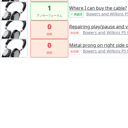
1
Where I can buy the cable?
Bowers and Wilkins 
承認済
アンサーフォーラム
0
Repairing play/pause and 
Bowers and Wilkins P5
未回答
回答
0
Metal prong on right side
Bowers and Wilkins P5
未回答
回答