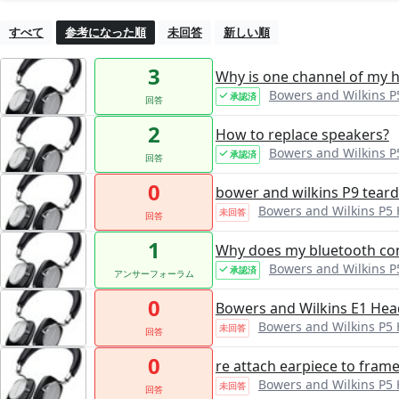
すべて
参考になった順
未回答
新しい順
3
Why is one channel of my
Bowers and Wilkins 
承認済
回答
2
How to replace speakers?
Bowers and Wilkins 
承認済
回答
0
bower and wilkins P9 tear
Bowers and Wilkins P5
未回答
回答
1
Why does my bluetooth con
Bowers and Wilkins 
承認済
アンサーフォーラム
0
Bowers and Wilkins E1 He
Bowers and Wilkins P5
未回答
回答
0
re attach earpiece to fram
Bowers and Wilkins P5
未回答
回答