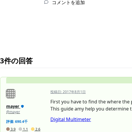
コメントを追加
3件の回答
投稿日:
2017年8月1日
First you have to find the where the
mayer
This guide amy help you determine 
@mayer
Digital Multimeter
評価: 690.4千
3.9
1.1
2.6