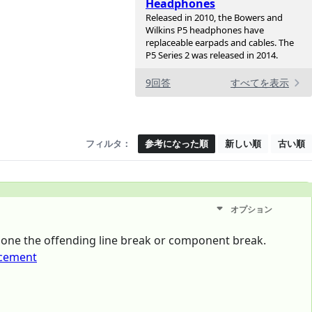
Headphones
Released in 2010, the Bowers and
Wilkins P5 headphones have
replaceable earpads and cables. The
P5 Series 2 was released in 2014.
9回答
すべてを表示
フィルタ：
参考になった順
新しい順
古い順
オプション
 done the offending line break or component break.
acement