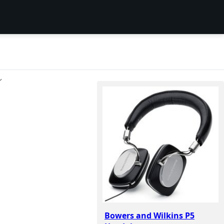
ン
Bowers and Wilkins P5