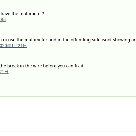
I have the multimeter?
10日
 ui use the multimeter and in the offending side isnot showing an
2020年1月21日
he break in the wire before you can fix it.
21日