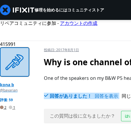
修理を始めるには
コミュニティ
ストア
リペアコミュニティに参加 -
アカウントの作成
415991
投稿日:
2017年8月1日
Why is one channel 
One of the speakers on my B&W P5 head
kona b
@bavarian
回答がありました！
回答を表示
同じ
評価: 59
2
1
この質問は役に立ちましたか？
は