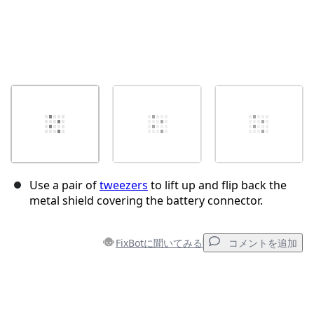
Use a pair of
tweezers
to lift up and flip back the
metal shield covering the battery connector.
FixBotに聞いてみる
コメントを追加
コメントを追加