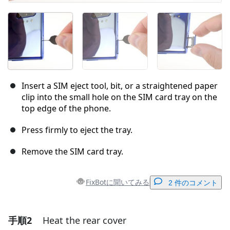
Insert a SIM eject tool, bit, or a straightened paper
clip into the small hole on the SIM card tray on the
top edge of the phone.
Press firmly to eject the tray.
Remove the SIM card tray.
FixBotに聞いてみる
2 件のコメント
手順2
Heat the rear cover
コメントを追加