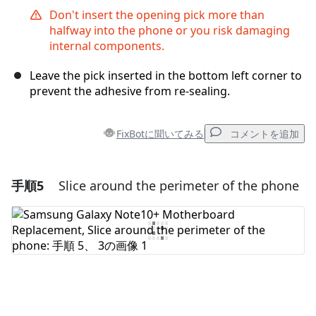
Don't insert the opening pick more than
halfway into the phone or you risk damaging
internal components.
Leave the pick inserted in the bottom left corner to
prevent the adhesive from re-sealing.
FixBotに聞いてみる
コメントを追加
手順5
Slice around the perimeter of the phone
コメントを追加
コメントを追加
キャンセル
コメントを投稿