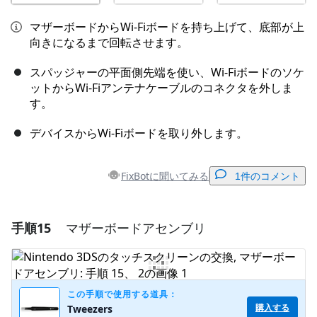
マザーボードからWi-Fiボードを持ち上げて、底部が上
向きになるまで回転させます。
スパッジャーの平面側先端を使い、Wi-Fiボードのソケ
ットからWi-Fiアンテナケーブルのコネクタを外しま
す。
デバイスからWi-Fiボードを取り外します。
FixBotに聞いてみる
1件のコメント
手順15
マザーボードアセンブリ
コメントを追加
コメントを追加
この手順で使用する道具：
購入する
Tweezers