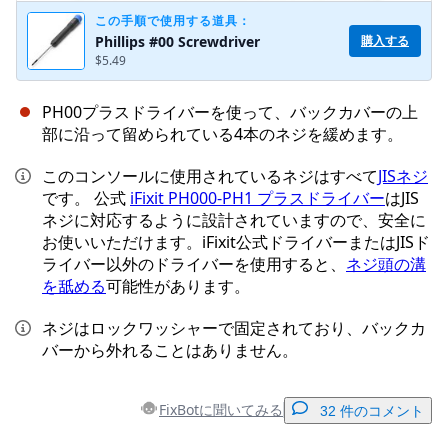
この手順で使用する道具：
購入する
Phillips #00 Screwdriver
$5.49
PH00プラスドライバーを使って、バックカバーの上
部に沿って留められている4本のネジを緩めます。
このコンソールに使用されているネジはすべて
JISネジ
です。 公式
iFixit PH000-PH1 プラスドライバー
はJIS
ネジに対応するように設計されていますので、安全に
お使いいただけます。iFixit公式ドライバーまたはJISド
ライバー以外のドライバーを使用すると、
ネジ頭の溝
を舐める
可能性があります。
ネジはロックワッシャーで固定されており、バックカ
バーから外れることはありません。
FixBotに聞いてみる
32 件のコメント