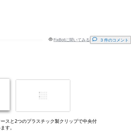
FixBotに聞いてみる
3 件のコメント
コメントを追加
キャンセル
コメントを投稿
ケースと2つのプラスチック製クリップで中央付
います。