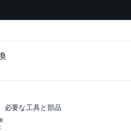
交換
必要な工具と部品
用
と