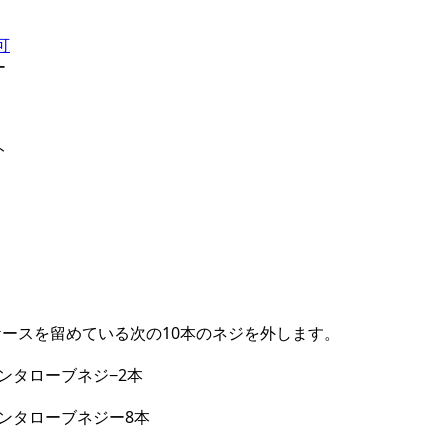
可
ー
ト
ースを留めている次の10本のネジを外します。
5ペンタローブネジ−2本
P5ペンタローブネジー8本