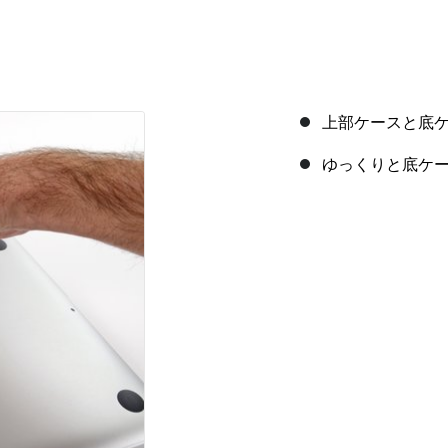
上部ケースと底
ゆっくりと底ケ