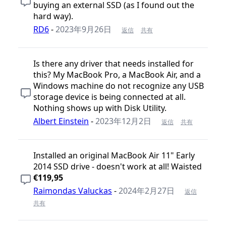
buying an external SSD (as I found out the
hard way).
RD6
-
2023年9月26日
返信
共有
Is there any driver that needs installed for
this? My MacBook Pro, a MacBook Air, and a
Windows machine do not recognize any USB
storage device is being connected at all.
Nothing shows up with Disk Utility.
Albert Einstein
-
2023年12月2日
返信
共有
Installed an original MacBook Air 11" Early
2014 SSD drive - doesn't work at all! Waisted
€119,95
Raimondas Valuckas
-
2024年2月27日
返信
共有