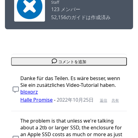
Staff
123 メンバー
52,156のガイドは作成済み
コメントを追加
Danke für das Teilen. Es wäre besser, wenn
Sie ein zusätzliches Video-Tutorial haben.
bloxorz
Halle Promise
-
2022年10月25日
返信
共有
The problem is that unless we're talking
about a 2tb or larger SSD, the enclosure for
an Apple SSD costs as much or more as just