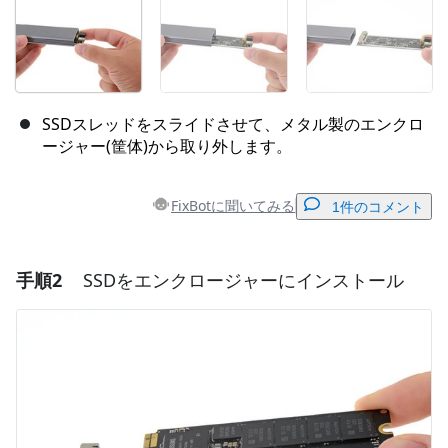
SSDスレッドをスライドさせて、メタル製のエンクロ
ージャー(筐体)から取り外します。
FixBotに聞いてみる
1件のコメント
手順2
SSDをエンクロージャーにインストール
コメントを追加
コメントを追加
キャンセル
コメントを投稿