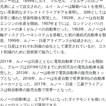
ルノー社は、1899年にルイ、マルセル、フェルナンのルノー
兄弟によって設立された。ルイ・ルノーは駆動ベルトを使用し
ない革新的なダイレクトドライブギアを発明し、当時としては
非常に優れた登坂性能を実現した。 1903年、ルノーは自社製
エンジンの生産を開始。1907年までには、ロンドンとパリの
タクシーの多くがルノーの自動車だった。1963年、ルノーは4
輪ディスクブレーキシステムを搭載した初の連続式自動車を製
造。1999年、ルノー・日産アライアンスが結成された。ルノ
ーと日産はそれぞれ別個の会社として運営されているが、コス
ト削減のために技術面で協力している。
2011年、ルノーは日産とともに電気自動車プログラムを開始
し、グループは2019年12月までに約30万台の電気自動車を販
売した。 2013年、ルノーは欧州で電気自動車の販売台数トッ
プとなった。2016年、ルノーは生産台数で世界第9位の自動車
メーカーとなった。2017年、ルノー・日産・三菱アライアン
スは軽自動車の販売台数で世界一となった。
ルノーの自動車は、上下が平らになったダイヤモンドを描いた
ルノーのエンブレムで識別できる。