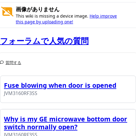
画像がありません
This wiki is missing a device image.
Help improve
this page by uploading one!
フォーラムで人気の質問
質問する
Fuse blowing when door is opened
JVM3160RF3SS
Why is my GE microwave bottom door
switch normally open?
JVM3160RF3SS