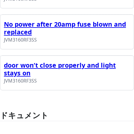
No power after 20amp fuse blown and
replaced
JVM3160RF3SS
door won’t close properly and light
stays on
JVM3160RF3SS
ドキュメント