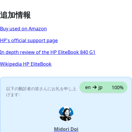
追加情報
Buy used on Amazon
HP's official support page
In depth review of the HP EliteBook 840 G1
Wikipedia HP EliteBook
en
jp
100%
以下の翻訳者の皆さんにお礼を申し上
げます:
Midori Doi