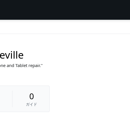
ville
ne and Tablet repair.
0
ガイド