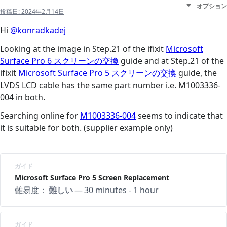
オプション
投稿日:
2024年2月14日
Hi
@konradkadej
Looking at the image in Step.21 of the ifixit
Microsoft
Surface Pro 6 スクリーンの交換
guide and at Step.21 of the
ifixit
Microsoft Surface Pro 5 スクリーンの交換
guide, the
LVDS LCD cable has the same part number i.e. M1003336-
004 in both.
Searching online for
M1003336-004
seems to indicate that
it is suitable for both. (supplier example only)
ガイド
Microsoft Surface Pro 5 Screen Replacement
難易度：
難しい
—
30 minutes - 1 hour
ガイド