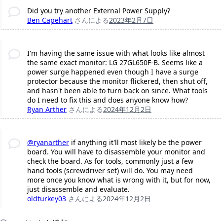
Did you try another External Power Supply?
Ben Capehart
さんによる
2023年2月7日
I'm having the same issue with what looks like almost
the same exact monitor: LG 27GL650F-B. Seems like a
power surge happened even though I have a surge
protector because the monitor flickered, then shut off,
and hasn't been able to turn back on since. What tools
do I need to fix this and does anyone know how?
Ryan Arther
さんによる
2024年12月2日
@ryanarther
if anything it'll most likely be the power
board. You will have to disassemble your monitor and
check the board. As for tools, commonly just a few
hand tools (screwdriver set) will do. You may need
more once you know what is wrong with it, but for now,
just disassemble and evaluate.
oldturkey03
さんによる
2024年12月2日