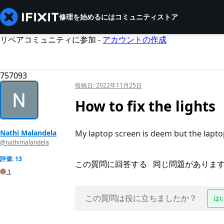
修理を始めるには
コミュニティ
ストア
リペアコミュニティに参加 -
アカウントの作成
757093
投稿日:
2022年11月25日
How to fix the lights
Nathi Malandela
My laptop screen is deem but the laptop
@nathimalandela
評価: 13
この質問に回答する
同じ問題がありま
1
この質問は役に立ちましたか？
は