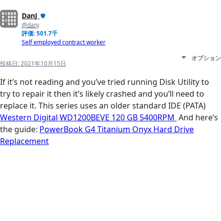
DanJ
@danj
評価: 501.7千
Self employed contract worker
オプション
投稿日:
2021年10月15日
If it’s not reading and you’ve tried running Disk Utility to
try to repair it then it’s likely crashed and you’ll need to
replace it. This series uses an older standard IDE (PATA)
Western Digital WD1200BEVE 120 GB 5400RPM
And here’s
the guide:
PowerBook G4 Titanium Onyx Hard Drive
Replacement