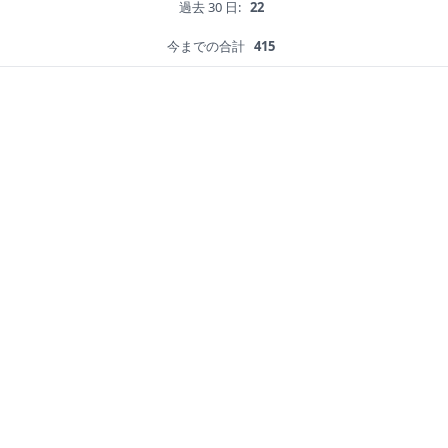
過去 30 日:
22
今までの合計
415