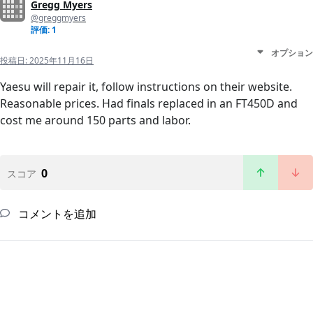
Gregg Myers
@greggmyers
評価: 1
オプション
投稿日:
2025年11月16日
Yaesu will repair it, follow instructions on their website.
Reasonable prices. Had finals replaced in an FT450D and
cost me around 150 parts and labor.
0
スコア
コメントを追加