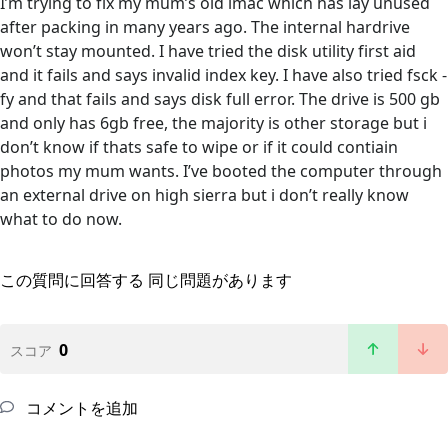
I’m trying to fix my mum’s old imac which has lay unused
after packing in many years ago. The internal hardrive
won’t stay mounted. I have tried the disk utility first aid
and it fails and says invalid index key. I have also tried fsck -
fy and that fails and says disk full error. The drive is 500 gb
and only has 6gb free, the majority is other storage but i
don’t know if thats safe to wipe or if it could contiain
photos my mum wants. I’ve booted the computer through
an external drive on high sierra but i don’t really know
what to do now.
この質問に回答する
同じ問題があります
0
スコア
コメントを追加