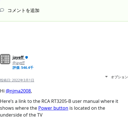
コメントを追加
jayeff
@jayeff
評価: 546.4千
オプション
投稿日:
2022年3月1日
Hi
@njma2008
,
Here’s a link to the RCA RT3205-B user manual where it
shows where the
Power button
is located on the
underside of the TV