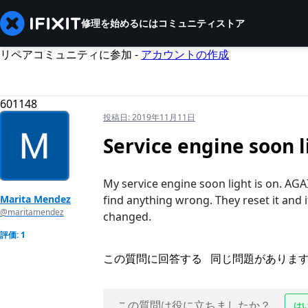
修理を始めるには
コミュニティ
ストア
リペアコミュニティに参加 -
アカウントの作成
601148
投稿日:
2019年11月11日
Service engine soon l
My service engine soon light is on. AGAI
Marita Mendez
find anything wrong. They reset it and i
@maritamendez
changed.
評価: 1
この質問に回答する
同じ問題がありま
この質問は役に立ちましたか？
は