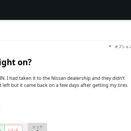
オプショ
ight on?
N. I had taken it to the Nissan dealership and they didn’t
t left but it came back on a few days after getting my tires
す
スコア
い
いいえ