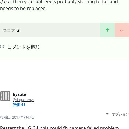
If not
, then your battery is probably starting to fail and
needs to be replaced.
3
スコア
コメントを追加
hyzote
@dagusomyx
評価: 61
オプション
投稿日:
2017年7月7日
Restart the LG G4, this could fix camera failed problem.