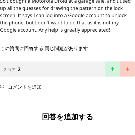
So I bought a Motorola Droid at a garage sale, and I used
up all the guesses for drawing the pattern on the lock
screen. It says I can log into a Google account to unlock
the phone, but I don't want to do that as it is not my
Google account. Any help is greatly appreciated!
この質問に回答する
同じ問題があります
2
スコア
コメントを追加
回答を追加する