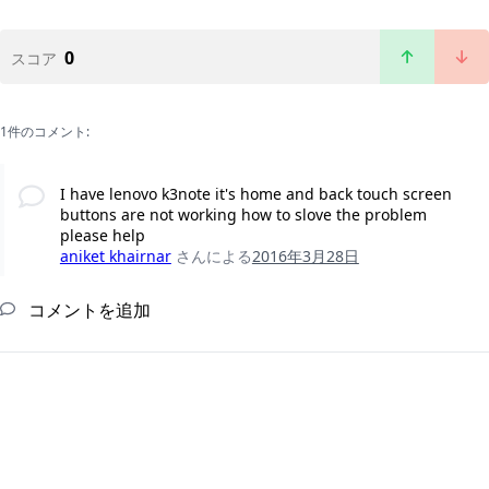
0
スコア
1件のコメント:
I have lenovo k3note it's home and back touch screen
buttons are not working how to slove the problem
please help
aniket khairnar
さんによる
2016年3月28日
コメントを追加