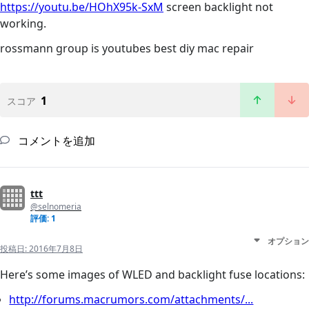
https://youtu.be/HOhX95k-SxM
screen backlight not
working.
rossmann group is youtubes best diy mac repair
1
スコア
コメントを追加
ttt
@selnomeria
評価: 1
オプション
投稿日:
2016年7月8日
Here’s some images of WLED and backlight fuse locations:
http://forums.macrumors.com/attachments/...