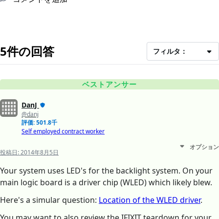
5件の回答
フィルタ：
ベストアンサー
DanJ
@danj
評価: 501.8千
Self employed contract worker
オプション
投稿日:
2014年8月5日
Your system uses LED's for the backlight system. On your
main logic board is a driver chip (WLED) which likely blew.
Here's a simular question:
Location of the WLED driver
.
You may want to also review the IFIXIT teardown for your