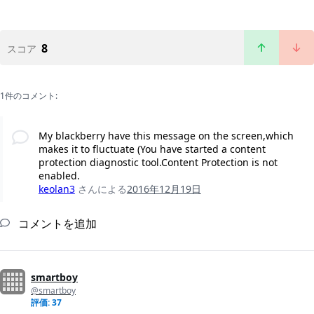
8
スコア
1件のコメント:
My blackberry have this message on the screen,which
makes it to fluctuate (You have started a content
protection diagnostic tool.Content Protection is not
enabled.
keolan3
さんによる
2016年12月19日
コメントを追加
smartboy
@smartboy
評価: 37