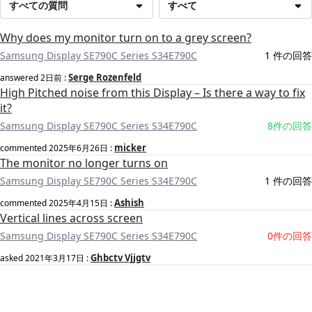
すべての質問
すべて
Why does my monitor turn on to a grey screen?
Samsung Display SE790C Series S34E790C
1 件の回答
Serge Rozenfeld
answered
2日前
:
High Pitched noise from this Display – Is there a way to fix
it?
Samsung Display SE790C Series S34E790C
8件の回答
micker
commented
2025年6月26日
:
The monitor no longer turns on
Samsung Display SE790C Series S34E790C
1 件の回答
Ashish
commented
2025年4月15日
:
Vertical lines across screen
Samsung Display SE790C Series S34E790C
0件の回答
Ghbctv Vjjgtv
asked
2021年3月17日
: