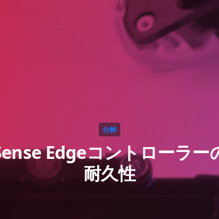
分解
lSense Edgeコントロー
耐久性