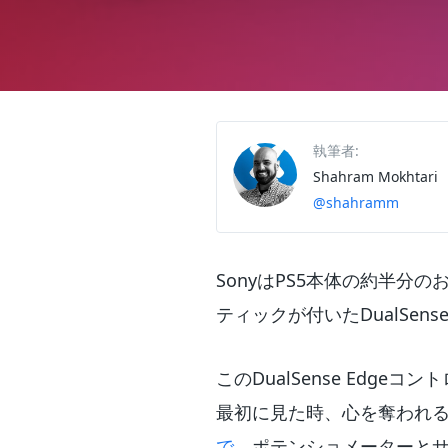
執筆者:
Shahram Mokhtari
@shahramm
SonyはPS5本体の約半分
ティックが付いたDualSen
このDualSense Edgeコ
最初に見た時、心を奪われ
で
、ポテンショメーターと