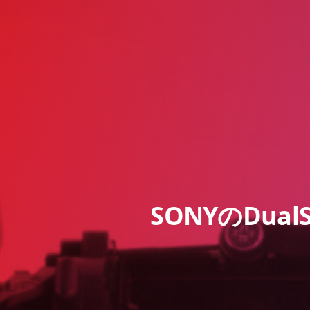
SONYのDua