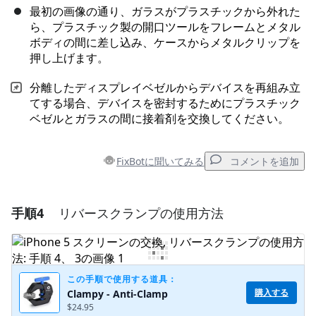
最初の画像の通り、ガラスがプラスチックから外れた
ら、プラスチック製の開口ツールをフレームとメタル
ボディの間に差し込み、ケースからメタルクリップを
押し上げます。
分離したディスプレイベゼルからデバイスを再組み立
てする場合、デバイスを密封するためにプラスチック
ベゼルとガラスの間に接着剤を交換してください。
FixBotに聞いてみる
コメントを追加
手順4
リバースクランプの使用方法
コメントを追加
コメントを追加
この手順で使用する道具：
購入する
Clampy - Anti-Clamp
$24.95
キャンセル
コメントを投稿