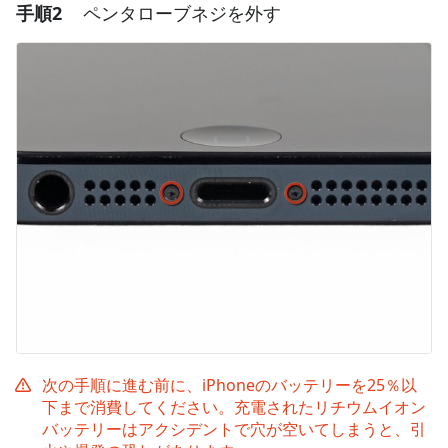
手順2
ペンタローブネジを外す
コメントを追加
コメントを追加
キャンセル
コメントを投稿
次の手順に進む前に、iPhoneのバッテリーを25％以
下まで消費してください。充電されたリチウムイオン
バッテリーはアクシデントで穴が空いてしまうと、引