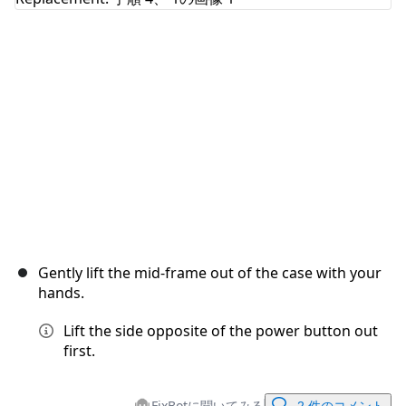
キャンセル
コメントを投稿
Gently lift the mid-frame out of the case with your
hands.
Lift the side opposite of the power button out
first.
FixBotに聞いてみる