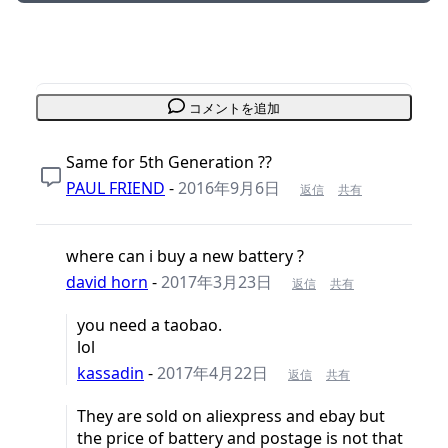
コメントを追加
Same for 5th Generation ??
PAUL FRIEND
-
2016年9月6日
返信
共有
where can i buy a new battery ?
david horn
-
2017年3月23日
返信
共有
you need a taobao.
lol
kassadin
-
2017年4月22日
返信
共有
They are sold on aliexpress and ebay but
the price of battery and postage is not that