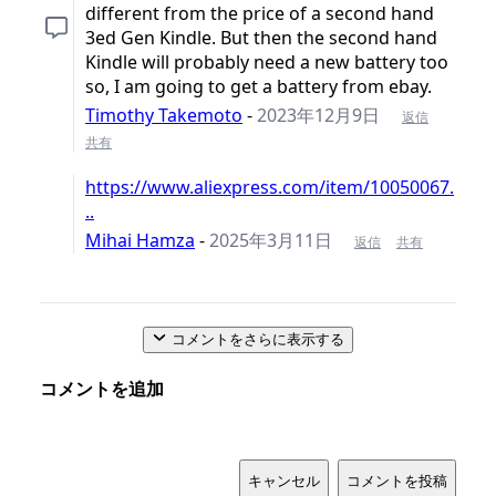
different from the price of a second hand
3ed Gen Kindle. But then the second hand
Kindle will probably need a new battery too
so, I am going to get a battery from ebay.
Timothy Takemoto
-
2023年12月9日
返信
共有
https://www.aliexpress.com/item/10050067.
..
Mihai Hamza
-
2025年3月11日
返信
共有
コメントをさらに表示する
コメントを追加
キャンセル
コメントを投稿