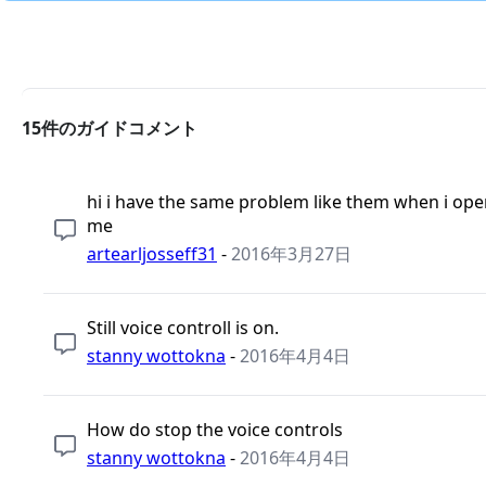
15件のガイドコメント
hi i have the same problem like them when i open 
me
artearljosseff31
-
2016年3月27日
Still voice controll is on.
stanny wottokna
-
2016年4月4日
How do stop the voice controls
stanny wottokna
-
2016年4月4日