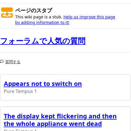
ページのスタブ
This wiki page is a stub.
Help us improve this page
by adding information to it!
フォーラムで人気の質問
質問する
Appears not to switch on
Pure Tempus 1
The display kept flickering and then
the whole appliance went dead