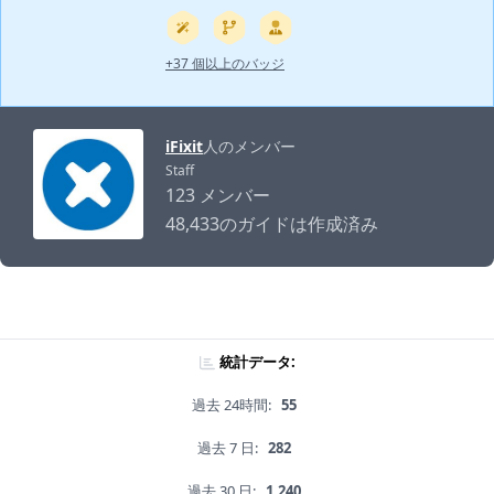
+37 個以上のバッジ
iFixit
人のメンバー
Staff
123 メンバー
48,433のガイドは作成済み
統計データ:
過去 24時間:
55
過去 7 日:
282
過去 30 日:
1,240