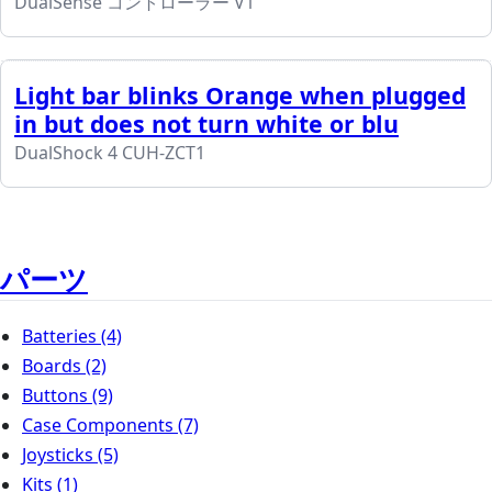
DualSense コントローラー V1
Light bar blinks Orange when plugged
in but does not turn white or blu
DualShock 4 CUH-ZCT1
パーツ
Batteries
(4)
Boards
(2)
Buttons
(9)
Case Components
(7)
Joysticks
(5)
Kits
(1)