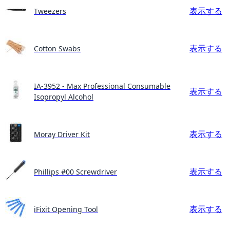
表示する
Tweezers
表示する
Cotton Swabs
IA-3952 - Max Professional Consumable
表示する
Isopropyl Alcohol
表示する
Moray Driver Kit
表示する
Phillips #00 Screwdriver
表示する
iFixit Opening Tool