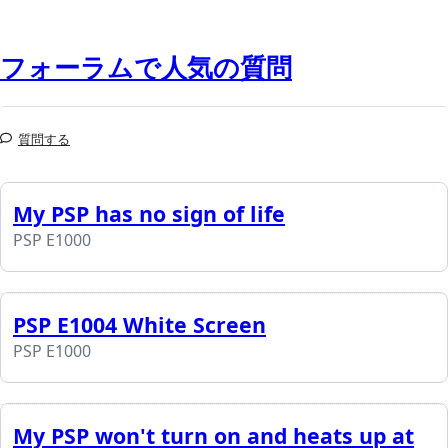
フォーラムで人気の質問
質問する
My PSP has no sign of life
PSP E1000
PSP E1004 White Screen
PSP E1000
My PSP won't turn on and heats up at