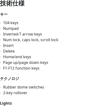
技術仕様
キー
104 keys
Numpad
Inverted-T arrow keys
Num lock, caps lock, scroll lock
Insert
Delete
Home/end keys
Page up/page down keys
F1-F12 function keys
テクノロジ
Rubber dome switches
2-key rollover
Lights