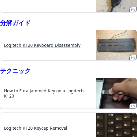
EN
分解ガイド
Logitech K120 Keyboard Disassembly
EN
テクニック
How to Fix a Jammed Key on a Logitech
K120
EN
Logitech K120 Keycap Removal