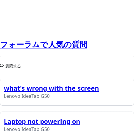
フォーラムで人気の質問
質問する
what's wrong with the screen
Lenovo IdeaTab G50
Laptop not powering on
Lenovo IdeaTab G50