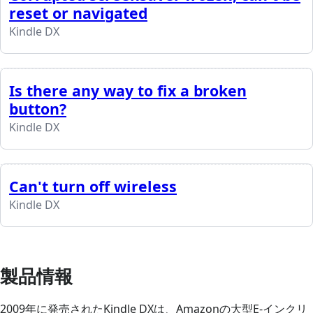
reset or navigated
Kindle DX
Is there any way to fix a broken
button?
Kindle DX
Can't turn off wireless
Kindle DX
製品情報
2009年に発売されたKindle DXは、Amazonの大型E-インクリ