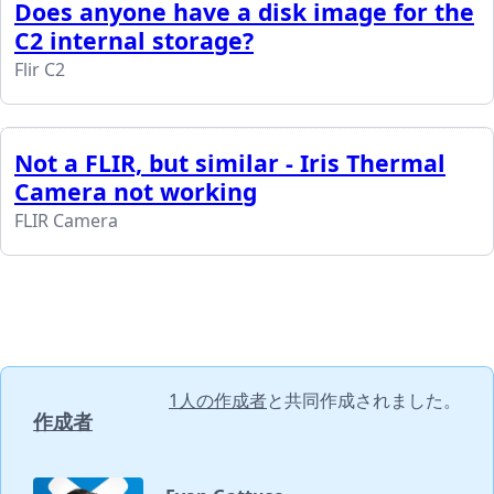
Does anyone have a disk image for the
C2 internal storage?
Flir C2
Not a FLIR, but similar - Iris Thermal
Camera not working
FLIR Camera
1人の作成者
と共同作成されました。
作成者