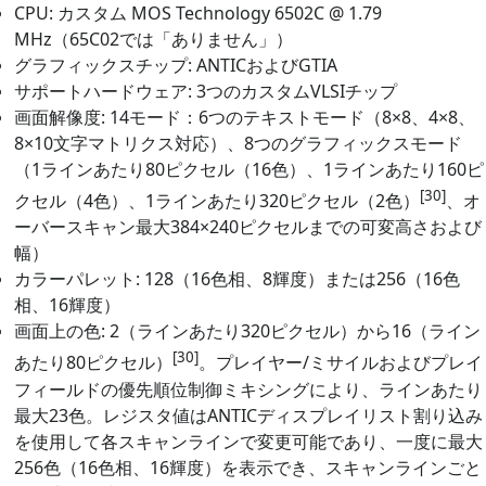
CPU: カスタム MOS Technology 6502C @ 1.79
MHz（65C02では「ありません」）
グラフィックスチップ: ANTICおよびGTIA
サポートハードウェア: 3つのカスタムVLSIチップ
画面解像度: 14モード：6つのテキストモード（8×8、4×8、
8×10文字マトリクス対応）、8つのグラフィックスモード
（1ラインあたり80ピクセル（16色）、1ラインあたり160ピ
[30]
クセル（4色）、1ラインあたり320ピクセル（2色）
、オ
ーバースキャン最大384×240ピクセルまでの可変高さおよび
幅）
カラーパレット: 128（16色相、8輝度）または256（16色
相、16輝度）
画面上の色: 2（ラインあたり320ピクセル）から16（ライン
[30]
あたり80ピクセル）
。プレイヤー/ミサイルおよびプレイ
フィールドの優先順位制御ミキシングにより、ラインあたり
最大23色。レジスタ値はANTICディスプレイリスト割り込み
を使用して各スキャンラインで変更可能であり、一度に最大
256色（16色相、16輝度）を表示でき、スキャンラインごと