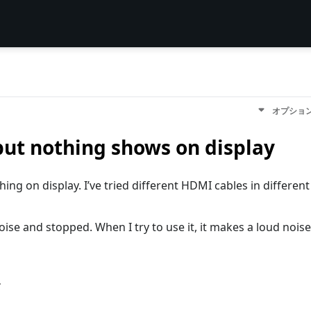
オプショ
but nothing shows on display
ng on display. I’ve tried different HDMI cables in different
ise and stopped. When I try to use it, it makes a loud noise
す