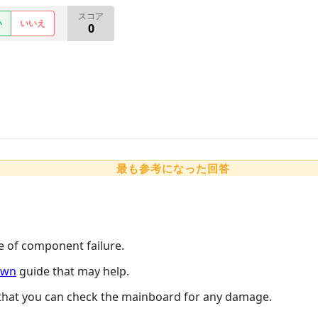
スコア
い
いいえ
0
最も参考になった回答
ve of component failure.
own
guide that may help.
 that you can check the mainboard for any damage.