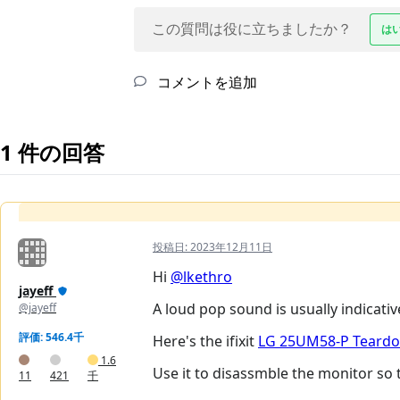
この質問は役に立ちましたか？
は
コメントを追加
1 件の回答
投稿日:
2023年12月11日
Hi
@lkethro
jayeff
A loud pop sound is usually indicati
@jayeff
評価: 546.4千
Here's the ifixit
LG 25UM58-P Teard
1.6
Use it to disassmble the monitor so
11
421
千