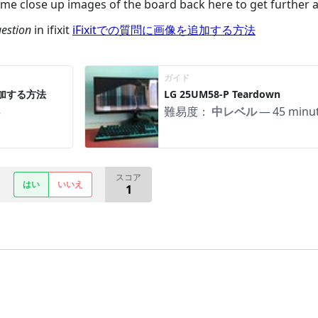
some close up images of the board back here to get further a
estion
in ifixit
iFixitでの質問に画像を追加する方法
ガイド
追加する方法
LG 25UM58-P Teardown
難易度：
中レベル
—
45 minu
—
スコア
はい
いいえ
1