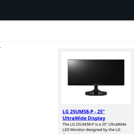
ン
LG 25UM58-P - 25"
UltraWide Display
The LG 25UM58-P is a 25" UltraWide
LED Monitor designed by the LG